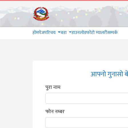
होमपेज
परिचय
वडा
डाउनलोड
फोटो ग्यालरी
सम्पर्क
होमपेज
आफ्नो गुनासो बेक
परिचय
पुरा नाम
वडा
डाउनलोड
फोन नम्बर
फोटो