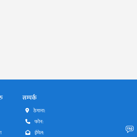
रु
सम्पर्क
ठेगाना:
फोन:
ण
ईमेल: